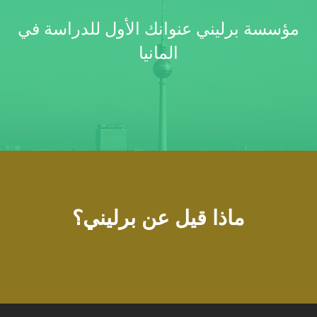
مؤسسة برليني عنوانك الأول للدراسة في
المانيا
ماذا قيل عن برليني؟